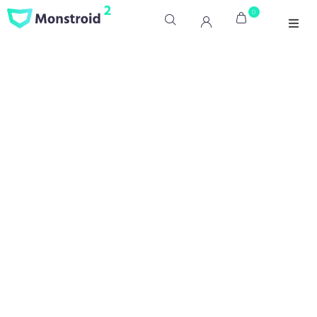
0
Home
Wijnreizen & Wijnen
Over
Contact