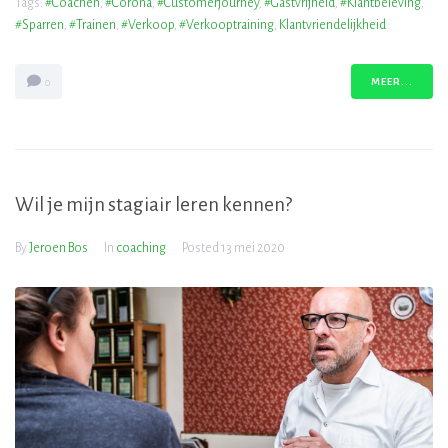
Tags:
#coachen
,
#corona
,
#customerjourney
,
#gastvrijheid
,
#klantbeleving
,
#sparren
,
#trainen
,
#verkoop
,
#verkooptraining
,
Klantvriendelijkheid
MEER...
0
Wil je mijn stagiair leren kennen?
By
Jeroen Bos
In
coaching
Posted
13 mei 2020