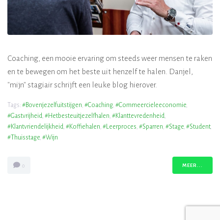
Coaching, een mooie ervaring om steeds weer mensen te raken
en te bewegen om het beste uit henzelf te halen. Danjel,
"mijn" stagiair schrijft een leuke blog hierover.
Tags:
#bovenjezelfuitstijgen
,
#coaching
,
#commeercieleeconomie
,
#gastvrijheid
,
#hetbesteuitjezelfhalen
,
#klanttevredenheid
,
#klantvriendelijkheid
,
#koffiehalen
,
#leerproces
,
#sparren
,
#stage
,
#student
,
#thuisstage
,
#wijn
MEER...
0