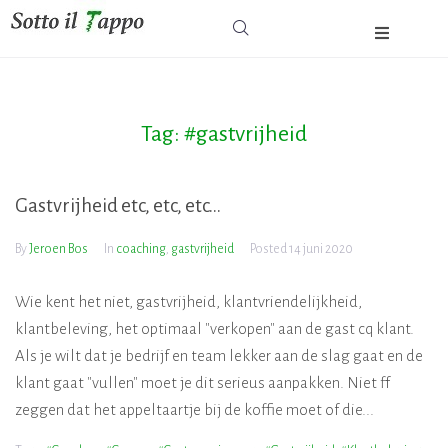
Home
Tag:
#gastvrijheid
Wijnreizen & Wijnen
Over
Gastvrijheid etc, etc, etc…
By
Jeroen Bos
In
coaching
,
gastvrijheid
Contact
Posted
14 juni 2020
Wie kent het niet, gastvrijheid, klantvriendelijkheid,
klantbeleving, het optimaal "verkopen" aan de gast cq klant.
Als je wilt dat je bedrijf en team lekker aan de slag gaat en de
klant gaat "vullen" moet je dit serieus aanpakken. Niet ff
zeggen dat het appeltaartje bij de koffie moet of die...