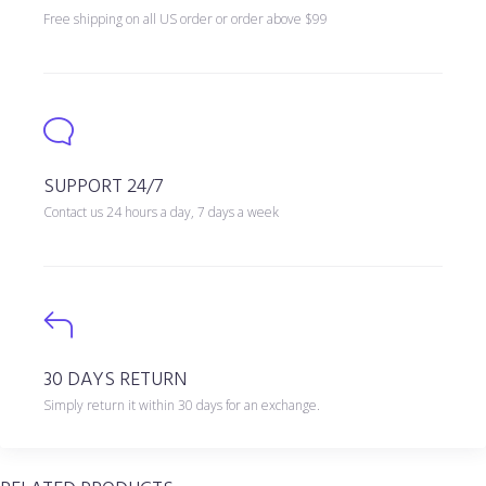
Free shipping on all US order or order above $99
SUPPORT 24/7
Contact us 24 hours a day, 7 days a week
30 DAYS RETURN
Simply return it within 30 days for an exchange.