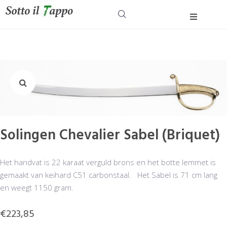
Home
Wijnreizen & Wijnen
Over
Contact
Solingen Chevalier Sabel (Briquet)
Het handvat is 22 karaat verguld brons en het botte lemmet is
gemaakt van keihard C51 carbonstaal. Het Sabel is 71 cm lang
en weegt 1150 gram.
€
223,85